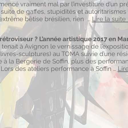
mencé vraiment mal par l’investiture d’un pr
a suite de gaffes, stupidités et autoritarisme
extrême bêtise brésilien, rien …
Lire la suit
rétroviseur ? L’année artistique 2017 en Mart
 se tenait à Avignon le vernissage de l’exposi
 livres-sculptures) au TOMA suivie d’une rési
 à la Bergerie de Soffin, plus des performa
 Lors des ateliers performance à Soffin …
Lir