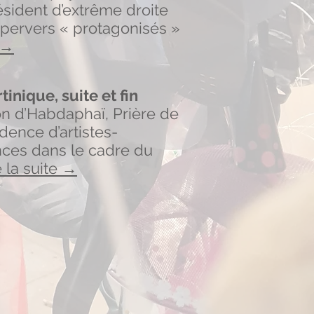
ésident d’extrême droite
s pervers « protagonisés »
e →
inique, suite et fin
tion d’Habdaphaï, Prière de
dence d’artistes-
nces dans le cadre du
e la suite →