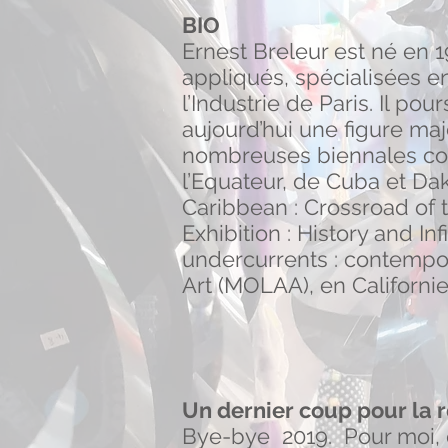
BIO
Ernest Breleur est né en 1
appliqués, spécialisées e
l’Industrie de Paris. Il pou
aujourd’hui une figure maje
nombreuses biennales com
l’Equateur, de Cuba et D
Caribbean : Crossroad of
Exhibition : History and In
undercurrents : contempo
Art (MOLAA), en Californi
Un dernier coup pour la 
Bye-bye 2019. Pour moi, 