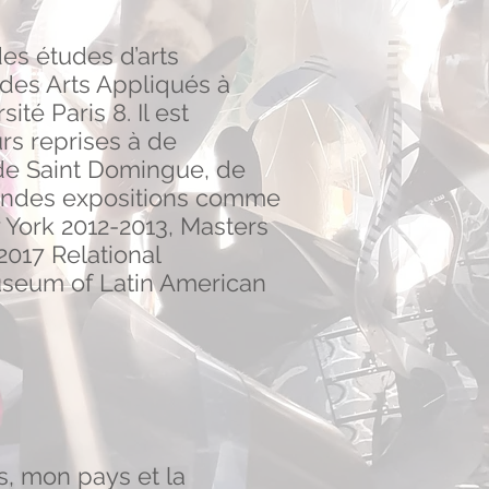
des études d’arts
 des Arts Appliqués à
ité Paris 8. Il est
urs reprises à de
de Saint Domingue, de
randes expositions comme
York 2012-2013, Masters
 2017 Relational
useum of Latin American
, mon pays et la