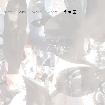
What
Why
When
Where