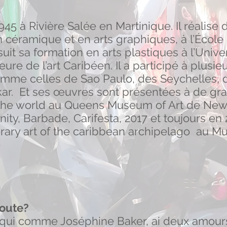
945 à Rivière Salée en Martinique. Il réalise 
n céramique et en arts graphiques, à l’École
rsuit sa formation en arts plastiques à l’Univers
ure de l’art Caribéen. Il a participé à plusie
me celles de Sao Paulo, des Seychelles, 
akar. Et ses œuvres sont présentées à de g
 the world au Queens Museum of Art de New 
finity, Barbade, Carifesta, 2017 et toujours en
rary art of the caribbean archipelago au M
e
route?
qui comme Joséphine Baker, ai deux amours